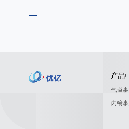
产品
气道事
内镜事