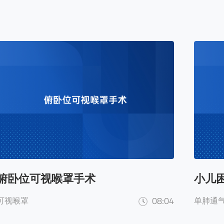
俯卧位可视喉罩手术
小儿
08:04
可视喉罩
单肺通气